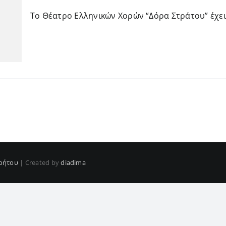
Το Θέατρο Ελληνικών Χορών “Δόρα Στράτου” έχει ο
ρήτου
| Created by
diadima