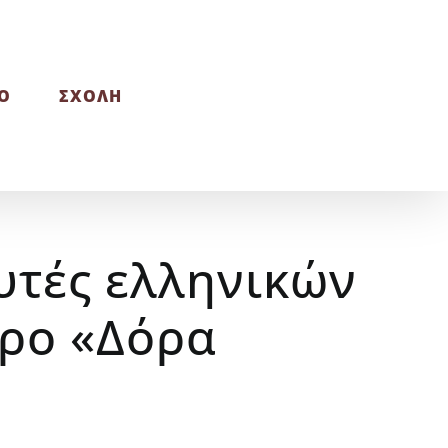
Ο
ΣΧΟΛΗ
υτές ελληνικών
ρο «Δόρα