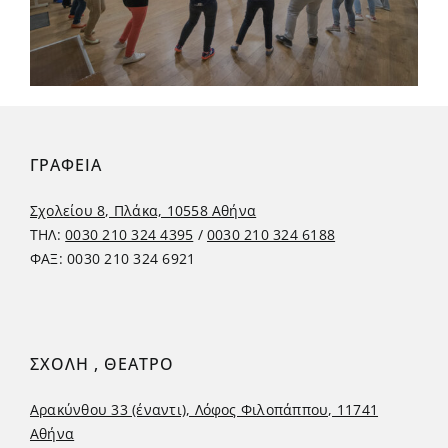
ΓΡΑΦΕΙΑ
Σχολείου 8, Πλάκα, 10558 Αθήνα
ΤΗΛ:
0030 210 324 4395
/
0030 210 324 6188
ΦΑΞ: 0030 210 324 6921
ΣΧΟΛΗ , ΘΕΑΤΡΟ
Αρακύνθου 33 (έναντι), Λόφος Φιλοπάππου, 11741
Αθήνα